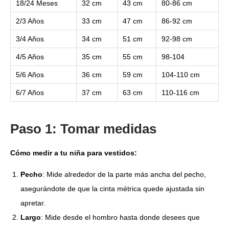
18/24 Meses
32 cm
43 cm
80-86 cm
2/3 Años
33 cm
47 cm
86-92 cm
3/4 Años
34 cm
51 cm
92-98 cm
4/5 Años
35 cm
55 cm
98-104
5/6 Años
36 cm
59 cm
104-110 cm
6/7 Años
37 cm
63 cm
110-116 cm
Paso 1: Tomar medidas
Cómo medir a tu niña para vestidos:
Pecho
: Mide alrededor de la parte más ancha del pecho,
asegurándote de que la cinta métrica quede ajustada sin
apretar.
Largo
: Mide desde el hombro hasta donde desees que