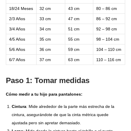
18/24 Meses
32 cm
43 cm
80 – 86 cm
2/3 Años
33 cm
47 cm
86 – 92 cm
3/4 Años
34 cm
51 cm
92 – 98 cm
4/5 Años
35 cm
55 cm
98 – 104 cm
5/6 Años
36 cm
59 cm
104 – 110 cm
6/7 Años
37 cm
63 cm
110 – 116 cm
Paso 1: Tomar medidas
Cómo medir a tu hijo para pantalones:
Cintura
: Mide alrededor de la parte más estrecha de la
cintura, asegurándote de que la cinta métrica quede
ajustada pero sin apretar demasiado.
Largo
: Mide desde la cintura hasta el tobillo o el punto