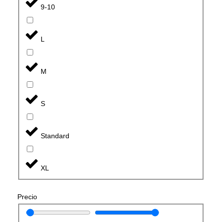
9-10
L
M
S
Standard
XL
Precio