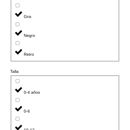
Gris
Negro
Retro
Talla
0-4 años
0-6
10-12