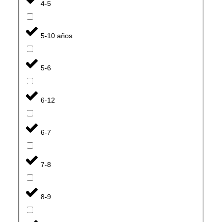
4-5
5-10 años
5-6
6-12
6-7
7-8
8-9