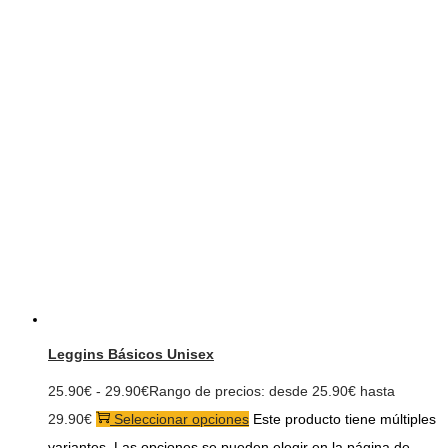
Leggins Básicos Unisex
25.90
€
-
29.90
€
Rango de precios: desde 25.90€ hasta
29.90€
Seleccionar opciones
Este producto tiene múltiples
variantes. Las opciones se pueden elegir en la página de