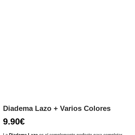
Diadema Lazo + Varios Colores
9.90
€
La
Diadema Lazo
es el complemento perfecto para completar