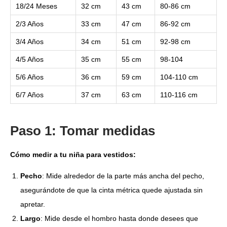
18/24 Meses
32 cm
43 cm
80-86 cm
2/3 Años
33 cm
47 cm
86-92 cm
3/4 Años
34 cm
51 cm
92-98 cm
4/5 Años
35 cm
55 cm
98-104
5/6 Años
36 cm
59 cm
104-110 cm
6/7 Años
37 cm
63 cm
110-116 cm
Paso 1: Tomar medidas
Cómo medir a tu niña para vestidos:
Pecho
: Mide alrededor de la parte más ancha del pecho,
asegurándote de que la cinta métrica quede ajustada sin
apretar.
Largo
: Mide desde el hombro hasta donde desees que