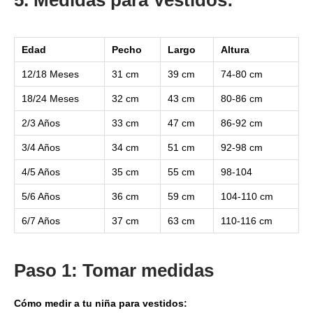
5. Medidas para Vestidos:
Edad
Pecho
Largo
Altura
12/18 Meses
31 cm
39 cm
74-80 cm
18/24 Meses
32 cm
43 cm
80-86 cm
2/3 Años
33 cm
47 cm
86-92 cm
3/4 Años
34 cm
51 cm
92-98 cm
4/5 Años
35 cm
55 cm
98-104
5/6 Años
36 cm
59 cm
104-110 cm
6/7 Años
37 cm
63 cm
110-116 cm
Paso 1: Tomar medidas
Cómo medir a tu niña para vestidos: