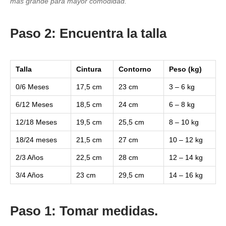
más grande para mayor comodidad.
Paso 2: Encuentra la talla
Talla
Cintura
Contorno
Peso (kg)
0/6 Meses
17,5 cm
23 cm
3 – 6 kg
6/12 Meses
18,5 cm
24 cm
6 – 8 kg
12/18 Meses
19,5 cm
25,5 cm
8 – 10 kg
18/24 meses
21,5 cm
27 cm
10 – 12 kg
2/3 Años
22,5 cm
28 cm
12 – 14 kg
3/4 Años
23 cm
29,5 cm
14 – 16 kg
Paso 1: Tomar medidas.