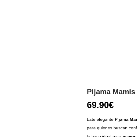
Pijama Mamis
69.90
€
Este elegante
Pijama Ma
para quienes buscan confo
lo hace ideal para
mayor