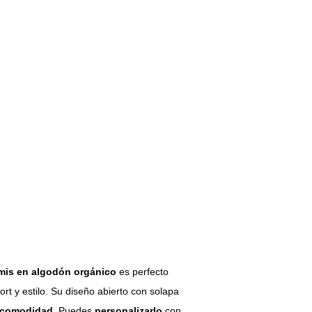
mis en algodón orgánico
es perfecto
rt y estilo. Su diseño abierto con solapa
 comodidad
. Puedes
personalizarlo
con