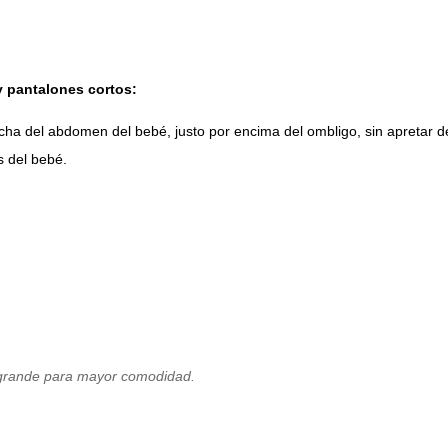
y pantalones cortos:
recha del abdomen del bebé, justo por encima del ombligo, sin apretar 
s del bebé.
s grande para mayor comodidad.