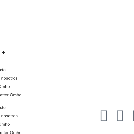
 +
cto
 nosotros
 Omho
etter Omho
cto
 nosotros
 Omho
etter Omho