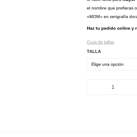
el nombre que prefieras o,
«MOM» en serigrafía dor
Haz tu pedido online y 
Guía de tallas
TALLA