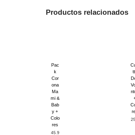
Productos relacionados
Pac
Cu
k
t
Cor
D
ona
Vo
Ma
nt
mi &
Bab
Co
y +
r
Colo
25
res
0
45.9