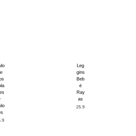
lo
Leg
te
gins
os
Beb
la
é
es
Ray
+
as
lo
25.9
es
0
€
.9
€