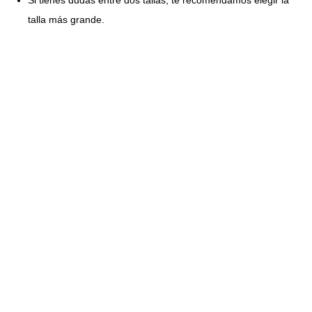
Si tienes dudas entre dos tallas, te recomendamos elegir la
talla más grande.