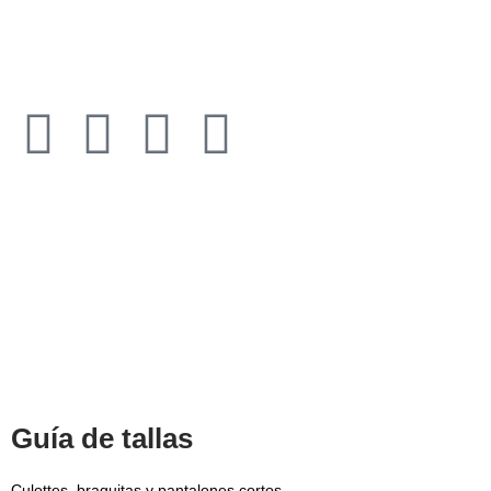
Todos los derechos reservados © 2021​
Guía de tallas
Culottes, braguitas y pantalones cortos