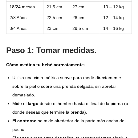
18/24 meses
21,5 cm
27 cm
10 – 12 kg
2/3 Años
22,5 cm
28 cm
12 – 14 kg
3/4 Años
23 cm
29,5 cm
14 – 16 kg
Paso 1: Tomar medidas.
Cómo medir a tu bebé correctamente:
Utiliza una cinta métrica suave para medir directamente
sobre la piel o sobre una prenda delgada, sin apretar
demasiado.
Mide el
largo
desde el hombro hasta el final de la pierna (o
donde deseas que termine la prenda).
El
contorno
se mide alrededor de la parte más ancha del
pecho.