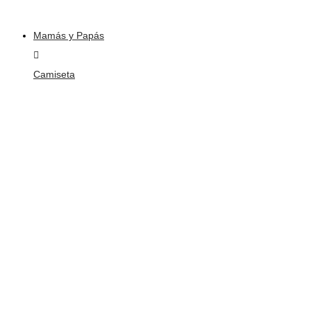
Mamás y Papás
Camiseta